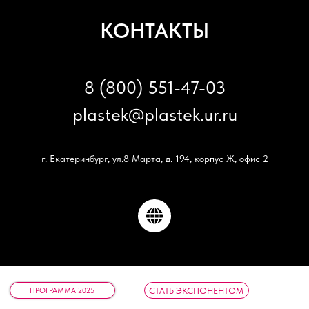
ОГРН 1136600000943 | ИНН
6671994136
КОНТАКТЫ
Адрес: г. Екатеринбург, ул. Щорса, д. 24
8 (800) 551-47-03
Instagram* запрещен на территории РФ;
принадлежит корпорации Meta, признанной
BEAUTY EXPO URAL 2026
экстремистской организацией в РФ.
plastek@plastek.ur.ru
г. Екатеринбург, ул.8 Марта, д. 194, корпус Ж, офис 2